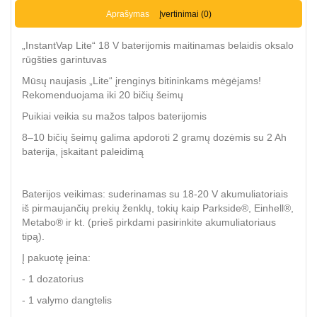
Aprašymas
Įvertinimai (0)
„InstantVap Lite“ 18 V baterijomis maitinamas belaidis oksalo
rūgšties garintuvas
Mūsų naujasis „Lite“ įrenginys bitininkams mėgėjams!
Rekomenduojama iki 20 bičių šeimų
Puikiai veikia su mažos talpos baterijomis
8–10 bičių šeimų galima apdoroti 2 gramų dozėmis su 2 Ah
baterija, įskaitant paleidimą
Baterijos veikimas: suderinamas su 18-20 V akumuliatoriais
iš pirmaujančių prekių ženklų, tokių kaip Parkside®, Einhell®,
Metabo® ir kt. (prieš pirkdami pasirinkite akumuliatoriaus
tipą).
Į pakuotę įeina:
- 1 dozatorius
- 1 valymo dangtelis