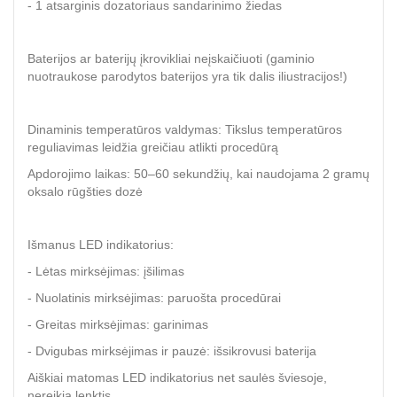
- 1 atsarginis dozatoriaus sandarinimo žiedas
Baterijos ar baterijų įkrovikliai neįskaičiuoti (gaminio
nuotraukose parodytos baterijos yra tik dalis iliustracijos!)
Dinaminis temperatūros valdymas: Tikslus temperatūros
reguliavimas leidžia greičiau atlikti procedūrą
Apdorojimo laikas: 50–60 sekundžių, kai naudojama 2 gramų
oksalo rūgšties dozė
Išmanus LED indikatorius:
- Lėtas mirksėjimas: įšilimas
- Nuolatinis mirksėjimas: paruošta procedūrai
- Greitas mirksėjimas: garinimas
- Dvigubas mirksėjimas ir pauzė: išsikrovusi baterija
Aiškiai matomas LED indikatorius net saulės šviesoje,
nereikia lenktis