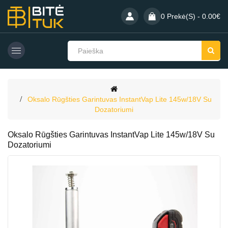
0 Prekė(s) - 0.00€
Oksalo Rūgšties Garintuvas InstantVap Lite 145w/18V Su
Dozatoriumi
Oksalo Rūgšties Garintuvas InstantVap Lite 145w/18V Su
Dozatoriumi