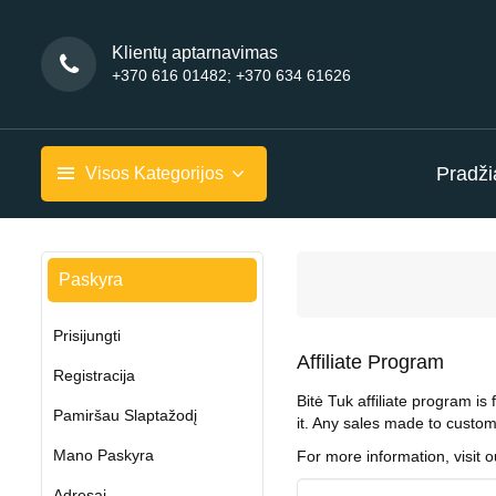
Klientų aptarnavimas
+370 616 01482; +370 634 61626
Pradži
Visos Kategorijos
Paskyra
Prisijungti
Affiliate Program
Registracija
Bitė Tuk affiliate program i
Pamiršau Slaptažodį
it. Any sales made to custom
Mano Paskyra
For more information, visit o
Adresai