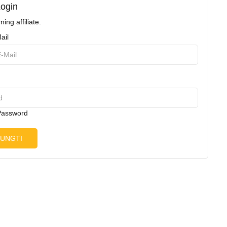
Login
ning affiliate.
ail
Password