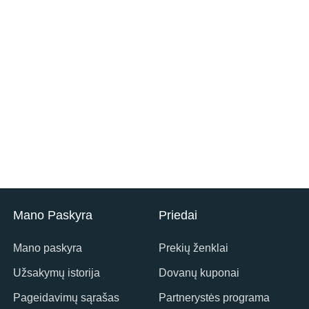
Mano Paskyra
Priedai
Mano paskyra
Prekių ženklai
Užsakymų istorija
Dovanų kuponai
Pageidavimų sąrašas
Partnerystės programa