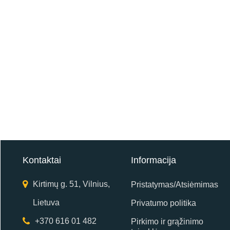
Kontaktai
Informacija
Kirtimų g. 51, Vilnius,
Pristatymas/Atsiėmimas
Lietuva
Privatumo politika
+370 616 01 482
Pirkimo ir grąžinimo