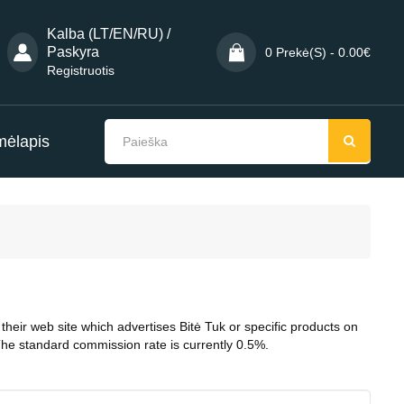
Kalba (LT/EN/RU) /
Paskyra
0 Prekė(s) - 0.00€
Registruotis
mėlapis
their web site which advertises Bitė Tuk or specific products on
 The standard commission rate is currently 0.5%.