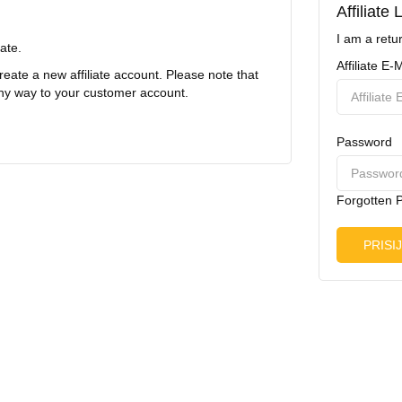
Affiliate 
I am a retur
iate.
Affiliate E-M
reate a new affiliate account. Please note that
any way to your customer account.
Password
Forgotten 