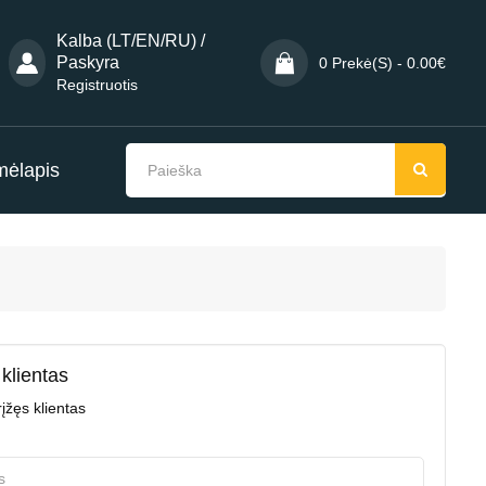
Kalba (LT/EN/RU) /
Paskyra
0 Prekė(s) - 0.00€
Registruotis
mėlapis
klientas
įžęs klientas