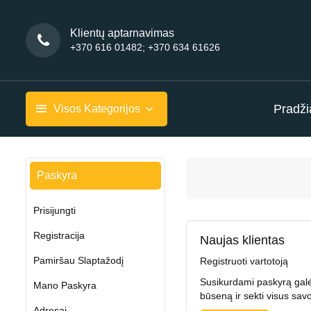
Klientų aptarnavimas
+370 616 01482; +370 634 61626
Pradži
Visos Kategorijos
Paskyra
Prisijungti
Registracija
Naujas klientas
Pamiršau Slaptažodį
Registruoti vartotoją
Susikurdami paskyrą galės
Mano Paskyra
būseną ir sekti visus sa
Adresai