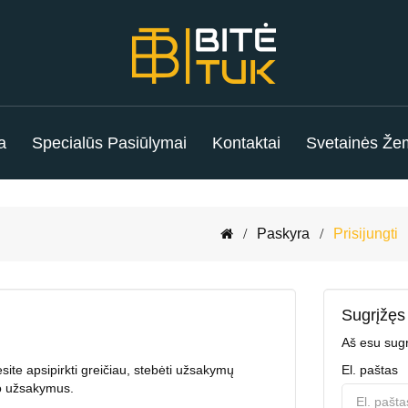
a
Specialūs Pasiūlymai
Kontaktai
Svetainės Že
Paskyra
Prisijungti
Sugrįžęs 
Aš esu sugr
ite apsipirkti greičiau, stebėti užsakymų
El. paštas
vo užsakymus.