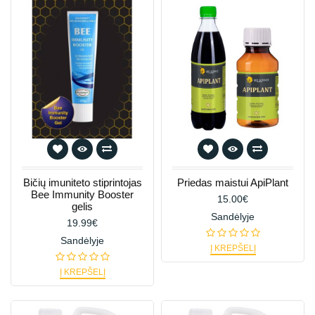
Bičių imuniteto stiprintojas
Priedas maistui ApiPlant
Bee Immunity Booster
15.00€
gelis
Sandėlyje
19.99€
Sandėlyje
Į KREPŠELĮ
Į KREPŠELĮ