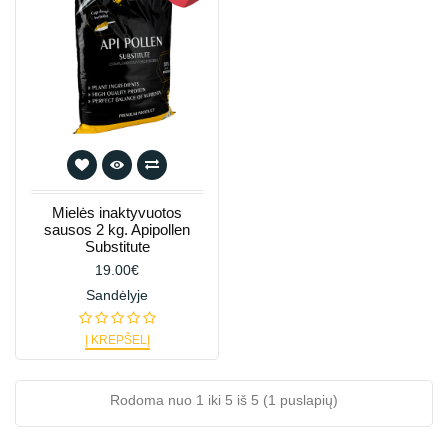
Mielės inaktyvuotos
sausos 2 kg. Apipollen
Substitute
19.00€
Sandėlyje
Į KREPŠELĮ
Rodoma nuo 1 iki 5 iš 5 (1 puslapių)