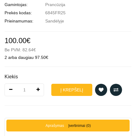
Gamintojas:
Prancūzija
Prekės kodas:
6845FR25
Prieinamumas:
Sandėlyje
100.00€
Be PVM: 82.64€
2 arba daugiau 97.50€
Kiekis
Į KREPŠELĮ
Aprašymas
Įvertinimai (0)