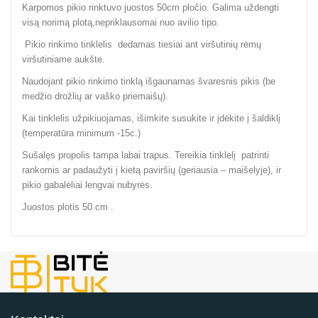
Karpomos pikio rinktuvo juostos 50cm pločio. Galima uždengti
visą norimą plotą,nepriklausomai nuo avilio tipo.
Pikio rinkimo tinklelis dedamas tiesiai ant viršutinių rėmų
viršutiniame aukšte.
Naudojant pikio rinkimo tinklą išgaunamas švaresnis pikis (be
medžio drožlių ar vaško priemaišų).
Kai tinklelis užpikiuojamas, išimkite susukite ir įdėkite į šaldiklį
(temperatūra minimum -15c.)
Sušalęs propolis tampa labai trapus. Tereikia tinklelį patrinti
rankomis ar padaužyti į kietą paviršių (geriausia – maišelyje), ir
pikio gabalėliai lengvai nubyrės.
Juostos plotis 50 cm .