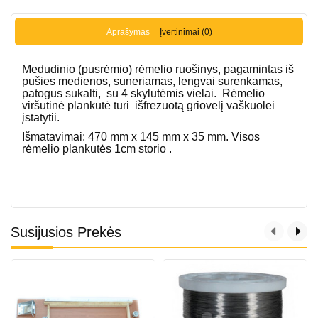
Aprašymas
Įvertinimai (0)
Medudinio (pusrėmio) rėmelio ruošinys, pagamintas iš
pušies medienos, suneriamas, lengvai surenkamas,
patogus sukalti, su 4 skylutėmis vielai. Rėmelio
viršutinė plankutė turi išfrezuotą griovelį vaškuolei
įstatytii.
Išmatavimai: 470 mm x 145 mm x 35 mm. Visos
rėmelio plankutės 1cm storio .
Susijusios Prekės