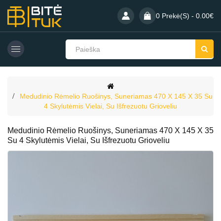
0 Prekė(s) - 0.00€
Medudinio Rėmelio Ruošinys, Suneriamas 470 X 145 X 35 Su
4 Skylutėmis Vielai, Su Išfrezuotu Grioveliu
Medudinio Rėmelio Ruošinys, Suneriamas 470 X 145 X 35
Su 4 Skylutėmis Vielai, Su Išfrezuotu Grioveliu