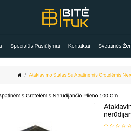
a
Specialūs Pasiūlymai
Kontaktai
Svetainės Že
Atakiavimo Stalas Su Apatinėmis Grotelėmis Ner
Apatinėmis Grotelėmis Nerūdijančio Plieno 100 Cm
Atakiavi
nerūdija