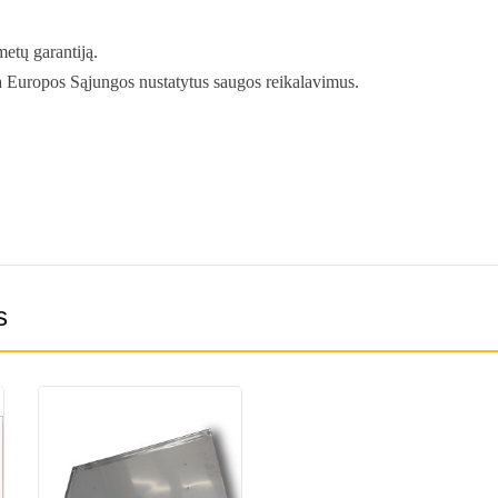
metų garantiją.
ka Europos Sąjungos nustatytus saugos reikalavimus.
s