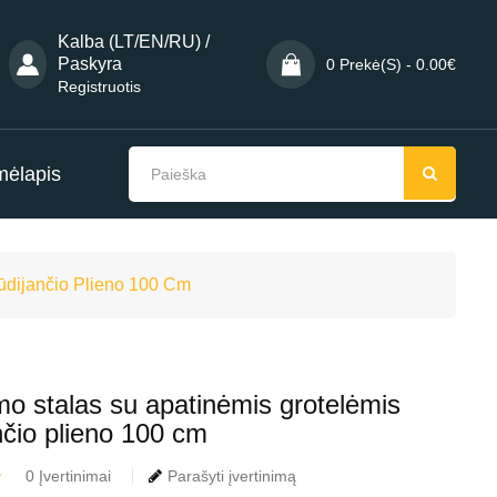
Kalba (LT/EN/RU) /
Paskyra
0 Prekė(s) - 0.00€
Registruotis
mėlapis
ūdijančio Plieno 100 Cm
mo stalas su apatinėmis grotelėmis
nčio plieno 100 cm
0 Įvertinimai
Parašyti įvertinimą