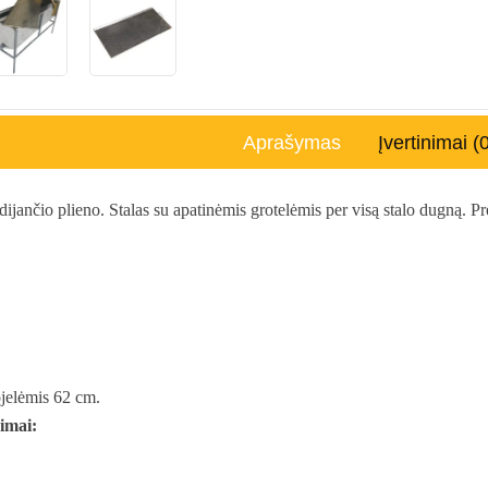
Aprašymas
Įvertinimai (
dijančio plieno.
Stalas su apatinėmis grotelėmis per visą stalo dugną.
Pr
ojelėmis 62 cm.
imai: