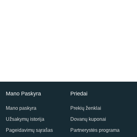
Mano Paskyra
Priedai
Mano paskyra
Prekių ženklai
Užsakymų istorija
Dovanų kuponai
Pageidavimų sąrašas
Partnerystės programa