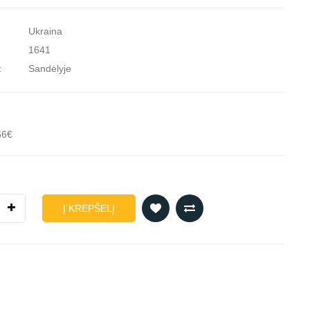
Ukraina
1641
:
Sandėlyje
66€
Į KREPŠELĮ