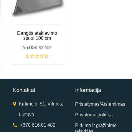
Dangtis atakiavimo
stalui 100 cm
55.00€
83.00€
Kontaktai
Informacija
Kirtimų g. 51, Vilnius,
Pristatymas/Atsiėmimas
Lietuva
Privatumo politika
+370 616 01 482
Pirkimo ir grąžinimo
taisyklės